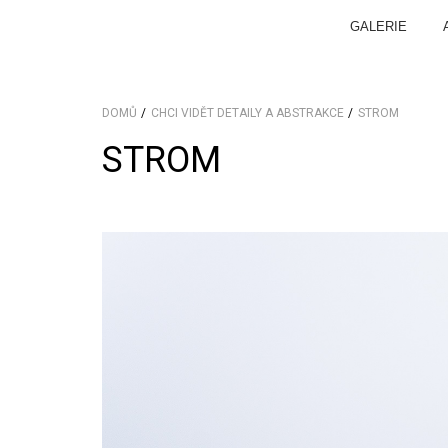
GALERIE
DOMŮ
CHCI VIDĚT DETAILY A ABSTRAKCE
STROM
STROM