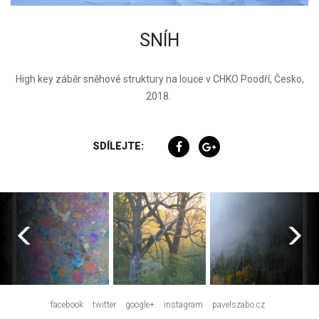
SNÍH
High key záběr sněhové struktury na louce v CHKO Poodří, Česko,
2018.
SDÍLEJTE:
facebook
twitter
google+
instagram
pavelszabo.cz