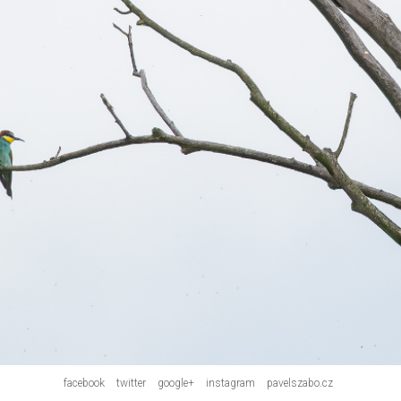
facebook
twitter
google+
instagram
pavelszabo.cz