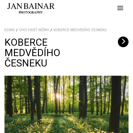
Toggle
naviga
DOMŮ
CHCI VIDĚT NÍŽINY
KOBERCE MEDVĚDÍHO ČESNEKU
KOBERCE
MEDVĚDÍHO
ČESNEKU