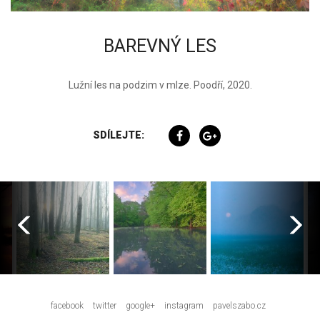
BAREVNÝ LES
Lužní les na podzim v mlze. Poodří, 2020.
SDÍLEJTE:
facebook
twitter
google+
instagram
pavelszabo.cz