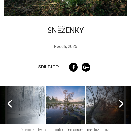
SNĚŽENKY
Poodří, 2026
SDÍLEJTE:
facebook
twitter
google+
instagram
pavelszabo.cz