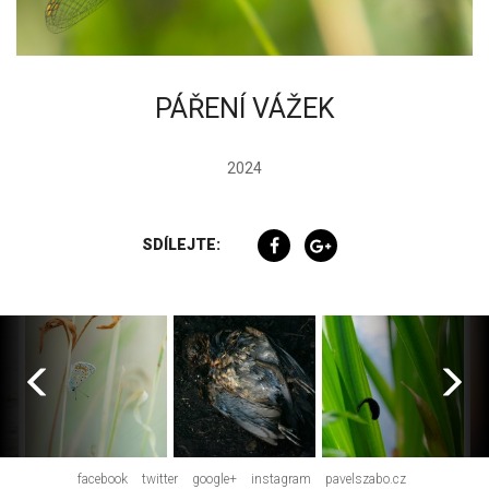
PÁŘENÍ VÁŽEK
2024
SDÍLEJTE:
facebook
twitter
google+
instagram
pavelszabo.cz