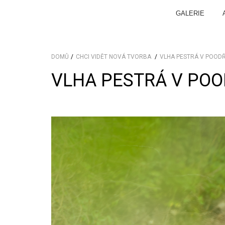
GALERIE
DOMŮ
CHCI VIDĚT NOVÁ TVORBA
VLHA PESTRÁ V POODŘ
VLHA PESTRÁ V POO