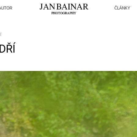
AUTOR
ČLÁNKY
Í
DŘÍ