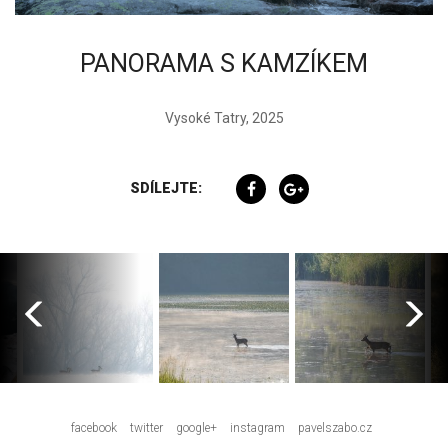
PANORAMA S KAMZÍKEM
Vysoké Tatry, 2025
SDÍLEJTE:
facebook
twitter
google+
instagram
pavelszabo.cz