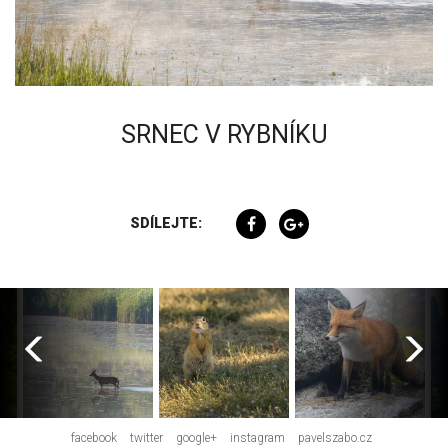
SRNEC V RYBNÍKU
SDÍLEJTE:
facebook
twitter
google+
instagram
pavelszabo.cz