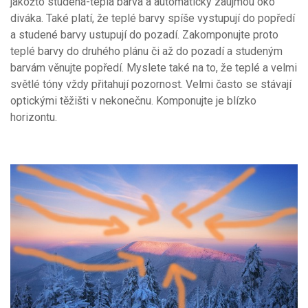
jakožto studená-teplá barva a automaticky zaujmou oko
diváka. Také platí, že teplé barvy spíše vystupují do popředí
a studené barvy ustupují do pozadí. Zakomponujte proto
teplé barvy do druhého plánu či až do pozadí a studeným
barvám věnujte popředí. Myslete také na to, že teplé a velmi
světlé tóny vždy přitahují pozornost. Velmi často se stávají
optickými těžišti v nekonečnu. Komponujte je blízko
horizontu.