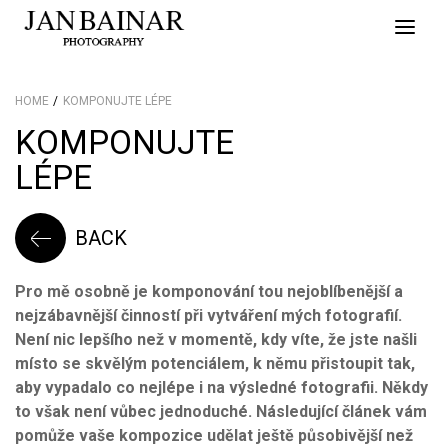
Toggle
naviga
HOME
KOMPONUJTE LÉPE
KOMPONUJTE
LÉPE
BACK
Pro mě osobně je komponování tou nejoblíbenější a
nejzábavnější činností při vytváření mých fotografií.
Není nic lepšího než v momentě, kdy víte, že jste našli
místo se skvělým potenciálem, k němu přistoupit tak,
aby vypadalo co nejlépe i na výsledné fotografii. Někdy
to však není vůbec jednoduché. Následující článek vám
pomůže vaše kompozice udělat ještě působivější než