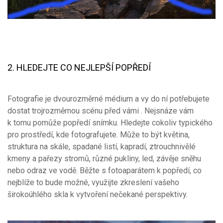
2. HLEDEJTE CO NEJLEPŠÍ POPŘEDÍ
Fotografie je dvourozměrné médium a vy do ní potřebujete
dostat trojrozměrnou scénu před vámi . Nejsnáze vám
k tomu pomůže popředí snímku. Hledejte cokoliv typického
pro prostředí, kde fotografujete. Může to být květina,
struktura na skále, spadané listí, kapradí, ztrouchnivělé
kmeny a pařezy stromů, různé pukliny, led, závěje sněhu
nebo odraz ve vodě. Běžte s fotoaparátem k popředí, co
nejblíže to bude možné, využijte zkreslení vašeho
širokoúhlého skla k vytvoření nečekané perspektivy.