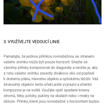
3. VYUŽÍVEJTE VEDOUCÍ LINIE
Pamatujte, že jedinou přímkou rovnoběžnou se stranami
vašeho snímku může být pouze horizont. Snažte se
všechny přímky komponovat do diagonály a nechte je, aby
z rohu vašeho snímku zavedly divákovo oko od popředí
k druhému plánu, hlavnímu objektu a optickému těžišti. Váš
širokoúhlý objektiv tento efekt ještě zvýrazní a efektní
kompozice je na světě. Využijte opět spadané kmeny
stromů, řeky, potoky, pukliny na skalách nebo i mraky na
obloze. Přímky, které jsou rovnoběžné s horizontem budou