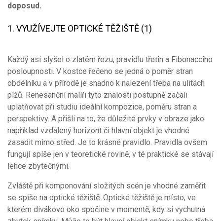
doposud.
1. VYUŽÍVEJTE OPTICKÉ TĚŽIŠTĚ (1)
Každý asi slyšel o zlatém řezu, pravidlu třetin a Fibonacciho
posloupnosti. V kostce řečeno se jedná o poměr stran
obdélníku a v přírodě je snadno k nalezení třeba na ulitách
plžů. Renesanční malíři tyto znalosti postupně začali
uplatňovat při studiu ideální kompozice, poměru stran a
perspektivy. A přišli na to, že důležité prvky v obraze jako
například vzdálený horizont či hlavní objekt je vhodné
zasadit mimo střed. Je to krásné pravidlo. Pravidla ovšem
fungují spíše jen v teoretické rovině, v té praktické se stávají
lehce zbytečnými.
Zvláště při komponování složitých scén je vhodné zaměřit
se spíše na optické těžiště. Optické těžiště je místo, ve
kterém divákovo oko spočine v momentě, kdy si vychutná