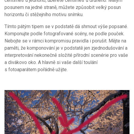
centimetr u jednoho, uberete centimetr u druhého. Malým
posunem na jedné straně, můžete způsobit velký posun
horizontu či stěžejního motivu snímku.
Tímto pátým tipem se v podstatě dá shrnout výše popsané.
Komponujte podle fotografované scény, ne podle pouček.
Nebojte se v rámci kompromisu pravidla i porušit. Mějte na
paměti, že komponování je v podstatě jen zjednodušování a
interpretování nekonečně složité přírodní scenérie pro vaše
a divákovo oko. A hlavně si vaše další toulání
s fotoaparátem pořádně užijte.