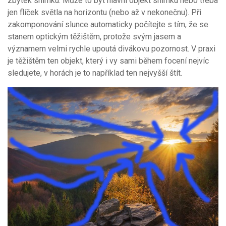
zbytek snímku. Může to být hlavní objekt snímku nebo třeba
jen flíček světla na horizontu (nebo až v nekonečnu). Při
zakomponování slunce automaticky počítejte s tím, že se
stanem optickým těžištěm, protože svým jasem a
významem velmi rychle upoutá divákovu pozornost. V praxi
je těžištěm ten objekt, který i vy sami během focení nejvíc
sledujete, v horách je to například ten nejvyšší štít.