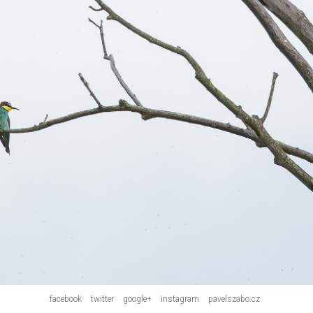
facebook
twitter
google+
instagram
pavelszabo.cz