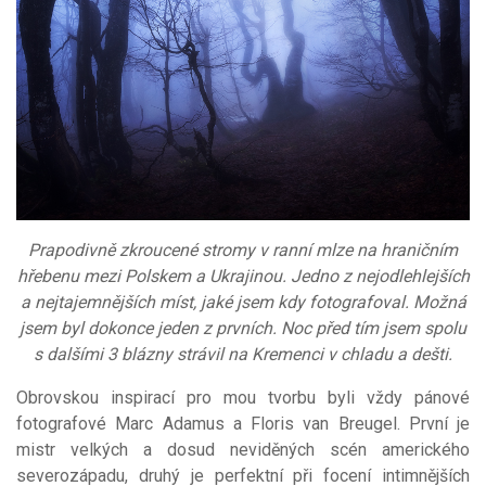
Prapodivně zkroucené stromy v ranní mlze na hraničním
hřebenu mezi Polskem a Ukrajinou. Jedno z nejodlehlejších
a nejtajemnějších míst, jaké jsem kdy fotografoval. Možná
jsem byl dokonce jeden z prvních. Noc před tím jsem spolu
s dalšími 3 blázny strávil na Kremenci v chladu a dešti.
Obrovskou inspirací pro mou tvorbu byli vždy pánové
fotografové Marc Adamus a Floris van Breugel. První je
mistr velkých a dosud neviděných scén amerického
severozápadu, druhý je perfektní při focení intimnějších