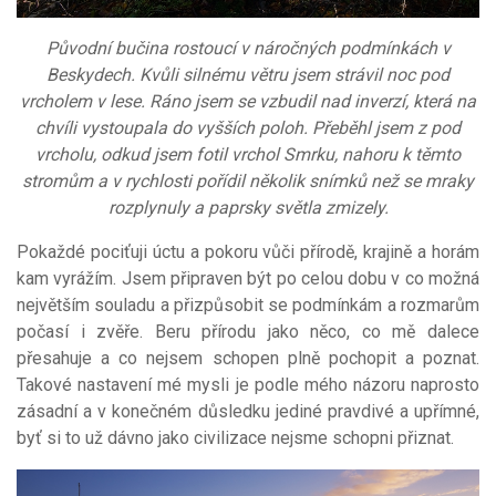
Původní bučina rostoucí v náročných podmínkách v
Beskydech. Kvůli silnému větru jsem strávil noc pod
vrcholem v lese. Ráno jsem se vzbudil nad inverzí, která na
chvíli vystoupala do vyšších poloh. Přeběhl jsem z pod
vrcholu, odkud jsem fotil vrchol Smrku, nahoru k těmto
stromům a v rychlosti pořídil několik snímků než se mraky
rozplynuly a paprsky světla zmizely.
Pokaždé pociťuji úctu a pokoru vůči přírodě, krajině a horám
kam vyrážím. Jsem připraven být po celou dobu v co možná
největším souladu a přizpůsobit se podmínkám a rozmarům
počasí i zvěře. Beru přírodu jako něco, co mě dalece
přesahuje a co nejsem schopen plně pochopit a poznat.
Takové nastavení mé mysli je podle mého názoru naprosto
zásadní a v konečném důsledku jediné pravdivé a upřímné,
byť si to už dávno jako civilizace nejsme schopni přiznat.