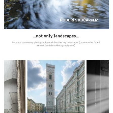
POODŘÍ S KOČÁRKEM