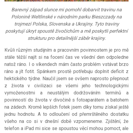
Barevný západ slunce mi pomohl dobarvit travinu na
Polonině Weltlinské v národním parku Bieszczady na
trojmezí Polska, Slovenska a Ukrajiny. Tyto traviny
poskytují úkryt spoustě živočichům a mě poskytli perfektní
strukturu pro detailnější záběr krajiny.
Kvůli různým studijním a pracovním povinnostem je pro mě
stále těžší najít si na focení čas ve všední den odpoledne
natož ráno. I o víkendech mám často problém vstávat brzo
ráno a jít fotit. Spánkem prostě potřebuju doplnit deficit z
hektického týdne. Naučil jsem se ovšem naprosto přepnout
z života v civilizaci se všemi jeho technologickými
vymoženostmi a neustálým dodržováním termínů a
povinností do života v divočině s fotoaparátem a batohem
na zádech. Kromě lepších fotek jsem díky tomu získal ještě
jednu hodnotu. A to odloučení od přemrštěného dostatku
všeho na co si v dnešní době vzpomeneme. Zjištění, že
telefon a iPad mi sice se spoustou věcí mohou pomoct, ale