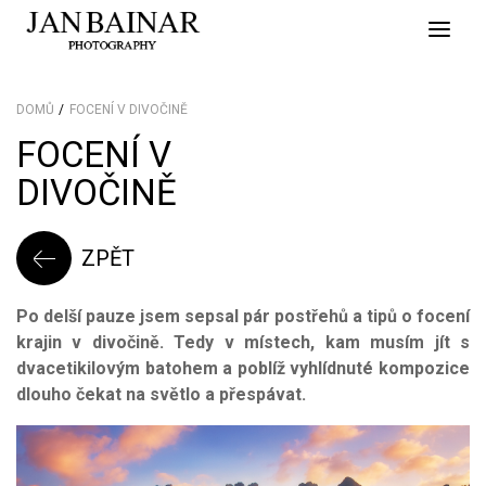
Toggle
naviga
DOMŮ
FOCENÍ V DIVOČINĚ
FOCENÍ V
DIVOČINĚ
ZPĚT
Po delší pauze jsem sepsal pár postřehů a tipů o focení
krajin v divočině. Tedy v místech, kam musím jít s
dvacetikilovým batohem a poblíž vyhlídnuté kompozice
dlouho čekat na světlo a přespávat.