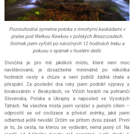
Pozoruhodná symetrie potoka s mnohými kaskádami v
prales pod Welkou Rawkou v polských Bieszczadech.
Snímek jsem vyfotil po náročných 12 hodinách treku a
pokusu o spánek v hustém dešti.
Divočina je pro mě jakékoli místo, které není moc
navštěvované, je dosažitelné minimálně po několika
hodinách cesty a chůze a není poblíž žádná chata a
přespání. Za poslední dva roky jsem podnikl výpravy s
bivakováním v Beskydech, ve Vlčích horách na pohraničí
Slovenska, Polska a Ukrajiny a naposled ve Vysokých
Tatrách. Na všechna místa jsem vyrážel s jasným cílem –
odprostit se od civilizace a přivést snímky, jaké jsem
odtamtud ještě neviděl. Držím se přitom dvou zásad. První
je to, že cesta, na kterou se vydávám, nemá jasný cíl. Na