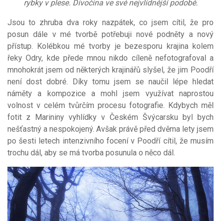
rybky v plese. Divočina ve své nejvlídnější podobě.
Jsou to zhruba dva roky nazpátek, co jsem cítil, že pro
posun dále v mé tvorbě potřebuji nové podněty a nový
přístup. Kolébkou mé tvorby je bezesporu krajina kolem
řeky Odry, kde přede mnou nikdo cíleně nefotografoval a
mnohokrát jsem od některých krajinářů slyšel, že jim Poodří
není dost dobré. Díky tomu jsem se naučil lépe hledat
náměty a kompozice a mohl jsem využívat naprostou
volnost v celém tvůrčím procesu fotografie. Kdybych měl
fotit z Marininy vyhlídky v Českém Švýcarsku byl bych
nešťastný a nespokojený. Avšak právě před dvěma lety jsem
po šesti letech intenzivního focení v Poodří cítil, že musím
trochu dál, aby se má tvorba posunula o něco dál.