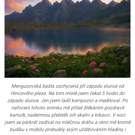
Mengusovská bašta zachycená při západu slunce od
Hincového plesa. Na tom místě jsem čekal 5 hodin do
západu slunce. Jen jsem ladil kompozici a meditoval. Po
nafocení tohoto snímku mě přišel štěkáním pozdravit
kamzík, nademnou přeletěli orli skalní a krkavci. V noci
jsem se párkrát zadíval na mléčnou dráhu a ráno mě kromě
budíku v mobilu probudily svým uždibováním hladiny i