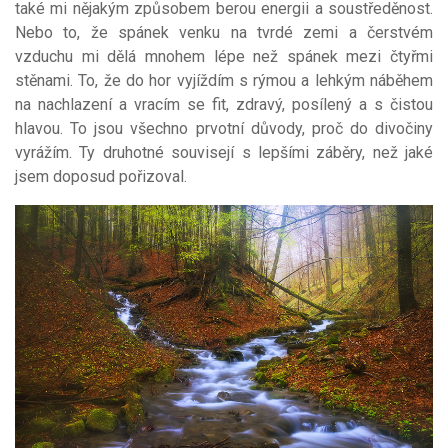
také mi nějakým způsobem berou energii a soustředěnost.
Nebo to, že spánek venku na tvrdé zemi a čerstvém
vzduchu mi dělá mnohem lépe než spánek mezi čtyřmi
stěnami. To, že do hor vyjíždím s rýmou a lehkým náběhem
na nachlazení a vracím se fit, zdravý, posílený a s čistou
hlavou. To jsou všechno prvotní důvody, proč do divočiny
vyrážím. Ty druhotné souvisejí s lepšími záběry, než jaké
jsem doposud pořizoval.