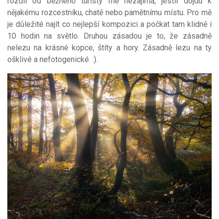
rozdíl od běžného turisty mě nezajímá, jestli dojdu k
nějakému rozcestníku, chatě nebo pamětnímu místu. Pro mě
je důležité najít co nejlepší kompozici a počkat tam klidně i
10 hodin na světlo. Druhou zásadou je to, že zásadně
nelezu na krásné kopce, štíty a hory. Zásadně lezu na ty
ošklivé a nefotogenické. :).