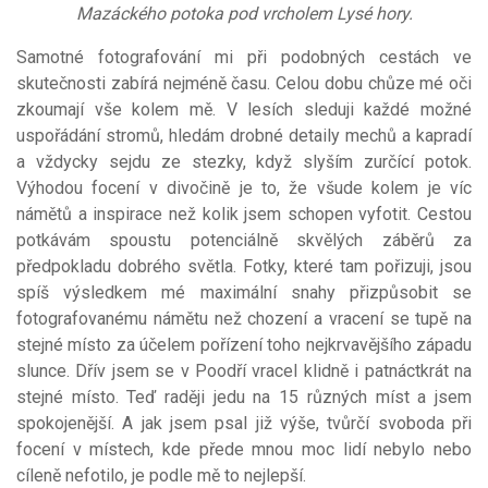
Mazáckého potoka pod vrcholem Lysé hory.
Samotné fotografování mi při podobných cestách ve
skutečnosti zabírá nejméně času. Celou dobu chůze mé oči
zkoumají vše kolem mě. V lesích sleduji každé možné
uspořádání stromů, hledám drobné detaily mechů a kapradí
a vždycky sejdu ze stezky, když slyším zurčící potok.
Výhodou focení v divočině je to, že všude kolem je víc
námětů a inspirace než kolik jsem schopen vyfotit. Cestou
potkávám spoustu potenciálně skvělých záběrů za
předpokladu dobrého světla. Fotky, které tam pořizuji, jsou
spíš výsledkem mé maximální snahy přizpůsobit se
fotografovanému námětu než chození a vracení se tupě na
stejné místo za účelem pořízení toho nejkrvavějšího západu
slunce. Dřív jsem se v Poodří vracel klidně i patnáctkrát na
stejné místo. Teď raději jedu na 15 různých míst a jsem
spokojenější. A jak jsem psal již výše, tvůrčí svoboda při
focení v místech, kde přede mnou moc lidí nebylo nebo
cíleně nefotilo, je podle mě to nejlepší.