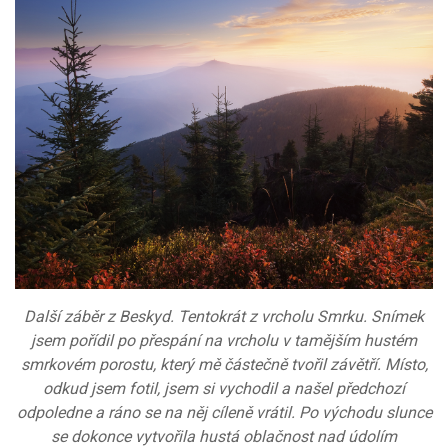
Další záběr z Beskyd. Tentokrát z vrcholu Smrku. Snímek
jsem pořídil po přespání na vrcholu v tamějším hustém
smrkovém porostu, který mě částečně tvořil závětří. Místo,
odkud jsem fotil, jsem si vychodil a našel předchozí
odpoledne a ráno se na něj cíleně vrátil. Po východu slunce
se dokonce vytvořila hustá oblačnost nad údolím