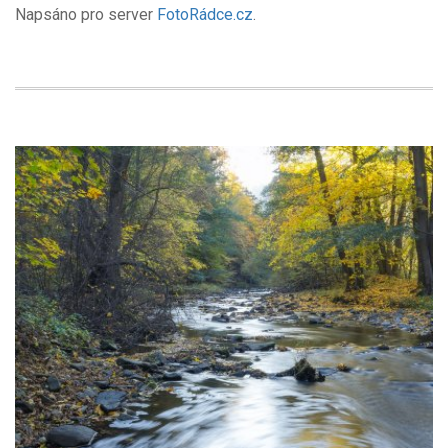
Napsáno pro server
FotoRádce.cz
.