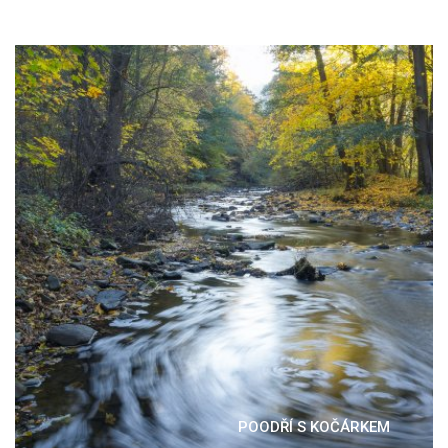
POODŘÍ S KOČÁRKEM