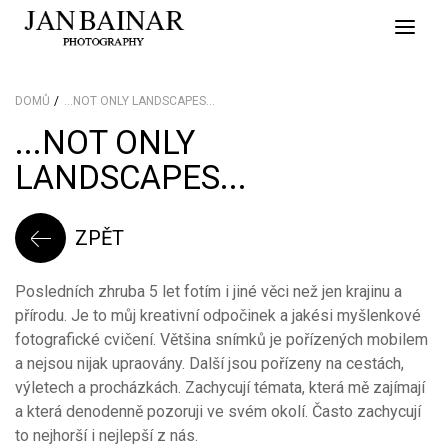
Toggle
naviga
DOMŮ
...NOT ONLY LANDSCAPES...
...NOT ONLY
LANDSCAPES...
ZPĚT
Posledních zhruba 5 let fotím i jiné věci než jen krajinu a
přírodu. Je to můj kreativní odpočinek a jakési myšlenkové
fotografické cvičení. Většina snímků je pořízených mobilem
a nejsou nijak upraovány. Další jsou pořízeny na cestách,
výletech a procházkách. Zachycují témata, která mě zajímají
a která denodenně pozoruji ve svém okolí. Často zachycují
to nejhorší i nejlepší z nás.