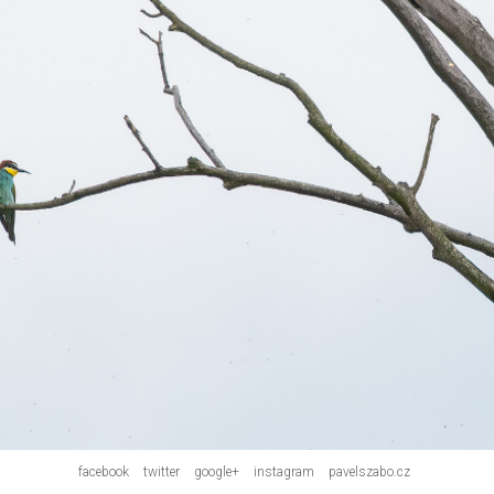
facebook
twitter
google+
instagram
pavelszabo.cz