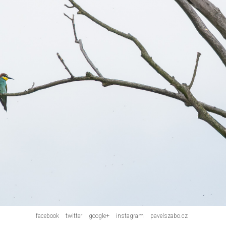
facebook
twitter
google+
instagram
pavelszabo.cz