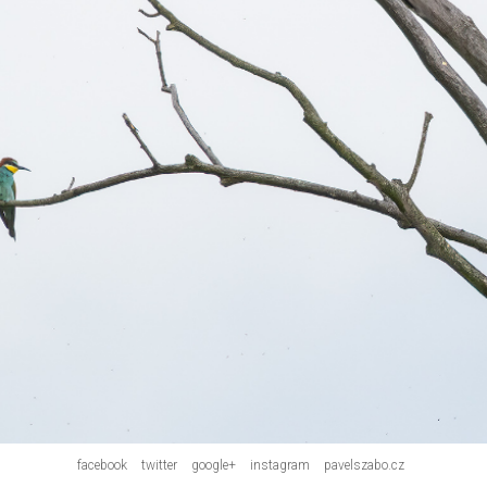
facebook
twitter
google+
instagram
pavelszabo.cz