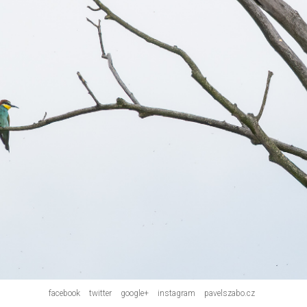
facebook
twitter
google+
instagram
pavelszabo.cz