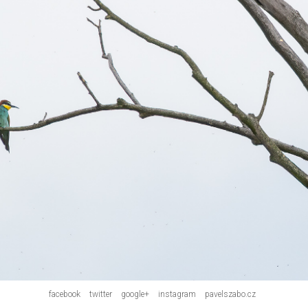
facebook
twitter
google+
instagram
pavelszabo.cz