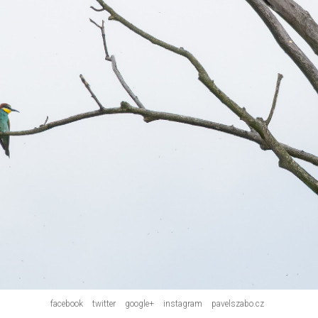
facebook
twitter
google+
instagram
pavelszabo.cz