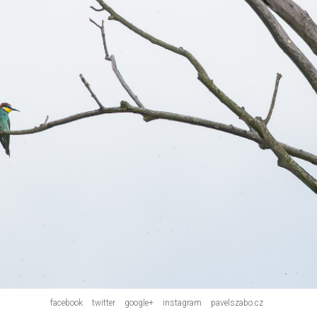
facebook
twitter
google+
instagram
pavelszabo.cz